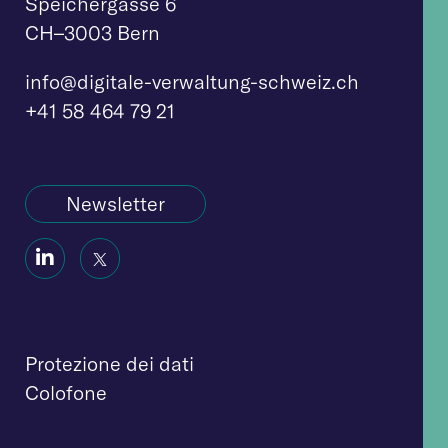
Speichergasse 6
CH–3003 Bern
info@digitale-verw
altung-schweiz.ch
+41 58 464 79 21
Newsletter
Social
Social
Icon
Icon
Protezione dei dati
Colofone