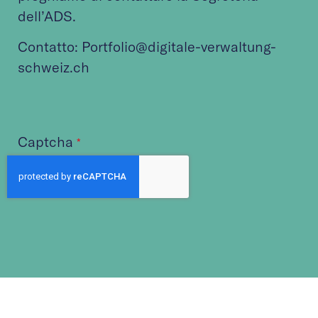
dell’ADS.
Contatto: Portfolio@digitale-verwaltung-
schweiz.ch
Captcha
*