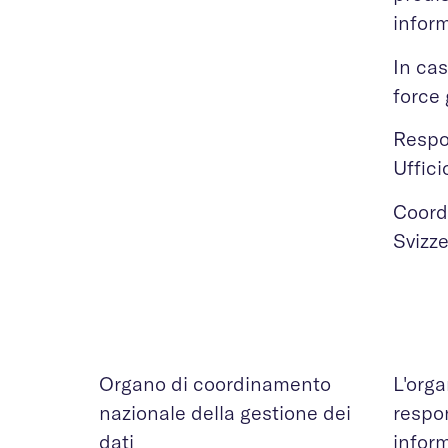
infor
In cas
force
Respo
Uffici
Coord
Svizz
Organo di coordinamento
L'orga
nazionale della gestione dei
respo
dati
inform