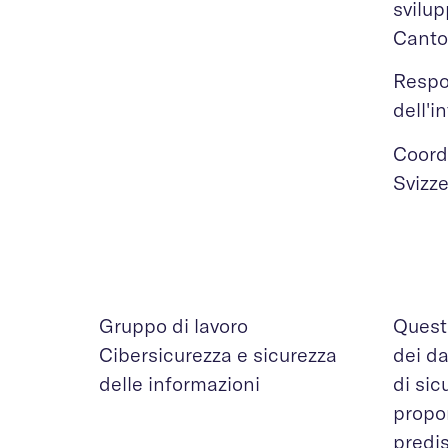
svilup
Canton
Respon
dell'i
Coord
Svizz
Gruppo di lavoro
Questo
Cibersicurezza e sicurezza
dei da
delle informazioni
di sic
propo
predis