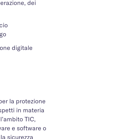
derazione, dei
cio
igo
one digitale
per la protezione
spetti in materia
l’ambito TIC,
ware e software o
lla sicurezza