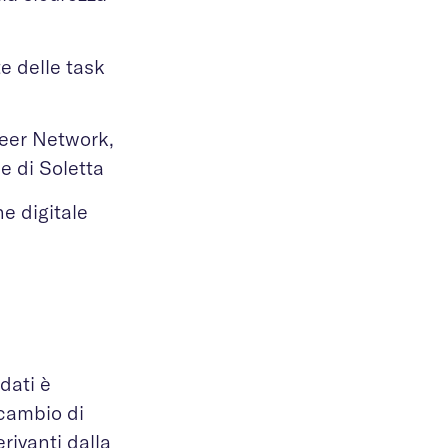
te delle task
neer Network,
ne di Soletta
e digitale
dati è
scambio di
erivanti dalla