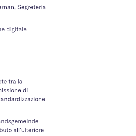
ernan, Segreteria
e digitale
te tra la
missione di
tandardizzazione
«Landsgemeinde
to all’ulteriore