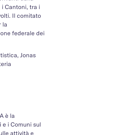
i Cantoni, tra i
lti. Il comitato
 la
tione federale dei
tistica, Jonas
teria
A è la
 e i Comuni sul
lle attività e