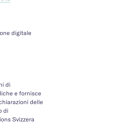
one digitale
i di
iche e fornisce
chiarazioni delle
o di
ions Svizzera