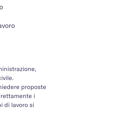
ro
lavoro
ministrazione,
vile.
chiedere proposte
irettamente i
i di lavoro si