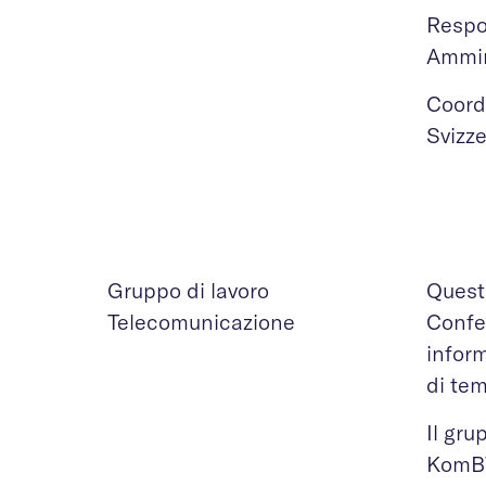
Respon
Ammin
Coord
Svizz
Gruppo di lavoro
Questo
Telecomunicazione
Confed
infor
di tem
Il gr
KomBV-