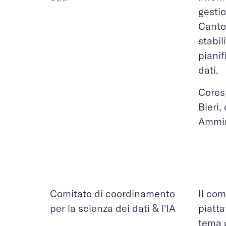
gestio
Canton
stabil
pianif
dati.
Coresp
Bieri,
Ammin
Comitato di coordinamento
Il com
per la scienza dei dati & l'IA
piatta
tema d