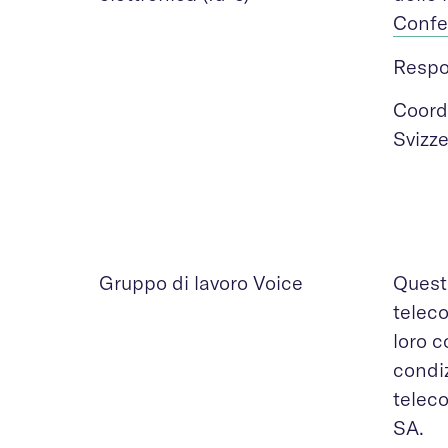
Confe
Respo
Coord
Svizz
Gruppo di lavoro Voice
Questo
telec
loro c
condiz
telec
SA.