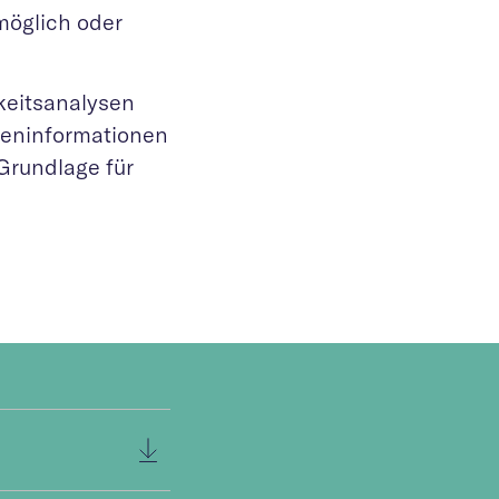
öglich oder
keitsanalysen
nteninformationen
Grundlage für