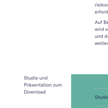
risik
erford
Auf B
wird 
und d
weiter
Studie und
Präsentation zum
Download
Studi