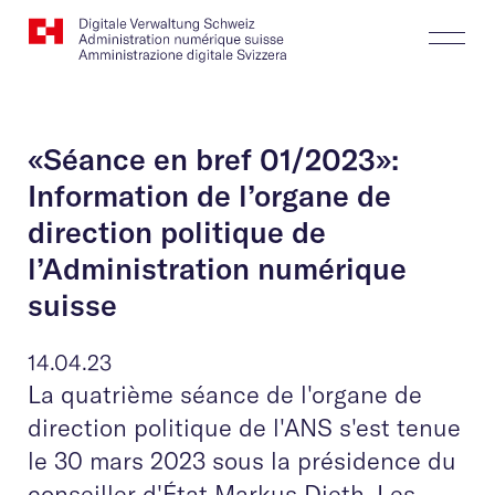
Website
Recherche
Togg
Logo
Butt
«Séance en bref 01/2023»:
Information de l’organe de
direction politique de
l’Administration numérique
suisse
14.04.23
La quatrième séance de l'organe de
direction politique de l'ANS s'est tenue
le 30 mars 2023 sous la présidence du
conseiller d'État Markus Dieth. Les