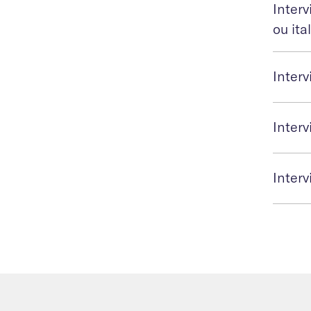
Inter
ou ita
Inter
Inter
Interv