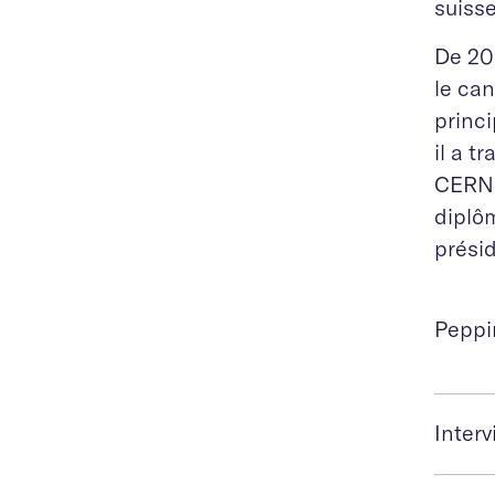
suiss
De 20
le can
princ
il a t
CERN à
diplô
présid
Peppin
Inter