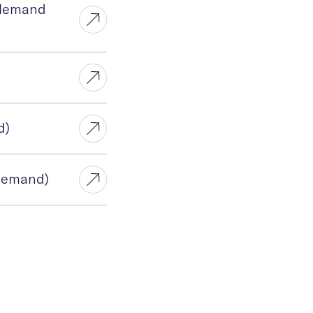
llemand
d)
llemand)