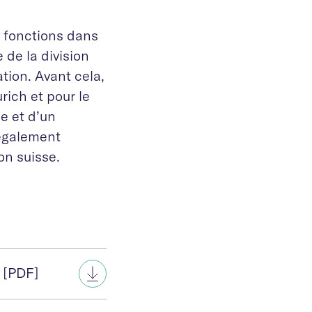
s fonctions dans
 de la division
tion. Avant cela,
urich et pour le
e et d’un
 également
on suisse.
) [PDF]